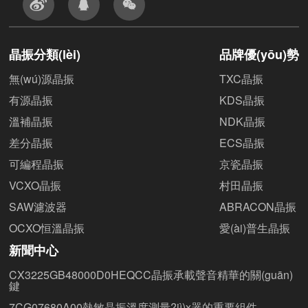
晶振分類(lèi)
品牌優(yōu)勢
無(wú)源晶振
TXC晶振
有源晶振
KDS晶振
溫補晶振
NDK晶振
差分晶振
ECS晶振
可編程晶振
京瓷晶振
VCXO晶振
村田晶振
SAW濾波器
ABRACON晶振
OCXO恒溫晶振
愛(ài)普生晶振
新聞中心
CX3225GB48000D0HEQCC晶振承載聲音精華的關(guān)
鍵
7CG07680A00熱敏晶振溫度測量?jì)x器的重要組件