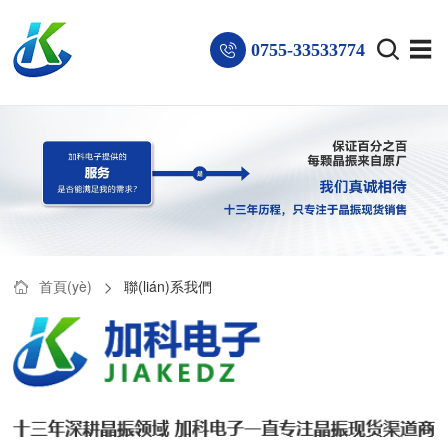
0755-33533774
首頁(yè)
聯(lián)系我們