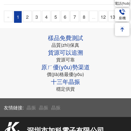
電話(huà)
«
1
2
3
4
5
6
7
8
...
12
13
»
座機
樣品免費測試
品質(zhì)保真
貨源可以追溯
貨源可靠
原ㄏ優(yōu)勢渠道
價(jià)格最優(yōu)
十三年晶振
穩定供貨
友情鏈接:
晶振
晶振
晶振
深圳市加科電子有限公司