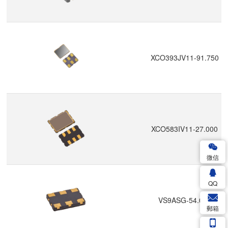
XCO393JV11-91.750
XCO583IV11-27.000
微信
QQ
VS9ASG-54.000
郵箱