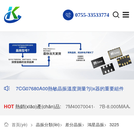
0755-33533774
7CG07680A00熱敏晶振溫度測量?jì)x器的重要組件
HOT
熱銷(xiāo)產(chǎn)品:
7M40070041
7B-8.000MAAJ-
·
首頁(yè)
>
晶振分類(lèi)
>
差分晶振
>
鴻星晶振
>
3225