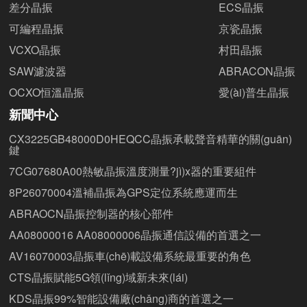
差分晶振
ECS晶振
可編程晶振
京瓷晶振
VCXO晶振
村田晶振
SAW濾波器
ABRACON晶振
OCXO恒溫晶振
愛(ài)普生晶振
新聞中心
CX3225GB48000D0HEQCC晶振承載聲音精華的關(guān)
鍵
7CG07680A00熱敏晶振溫度測量?jì)x器的重要組件
8P26070004溫補晶振為GPS定位系統應運而生
ABRAOCN晶振控制器的核心部件
AA08000016 AA08000006晶振通信設備的首選之一
AV16070003晶振車(chē)載設備系統最重要的角色
CTS晶振賦能5G領(lǐng)域新未來(lái)
KDS晶振99%智能設備廠(chǎng)商的首選之一