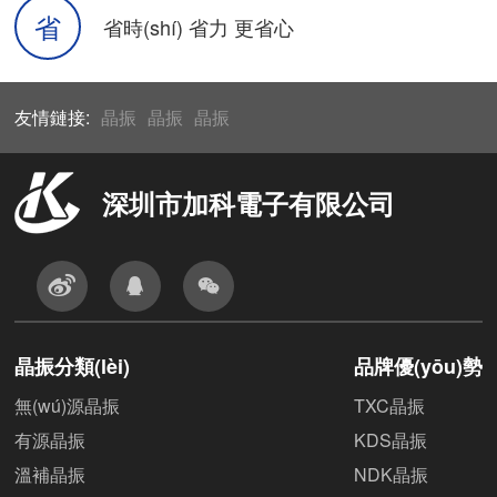
省
省時(shí) 省力 更省心
友情鏈接:
晶振
晶振
晶振
深圳市加科電子有限公司
晶振分類(lèi)
品牌優(yōu)勢
無(wú)源晶振
TXC晶振
有源晶振
KDS晶振
溫補晶振
NDK晶振