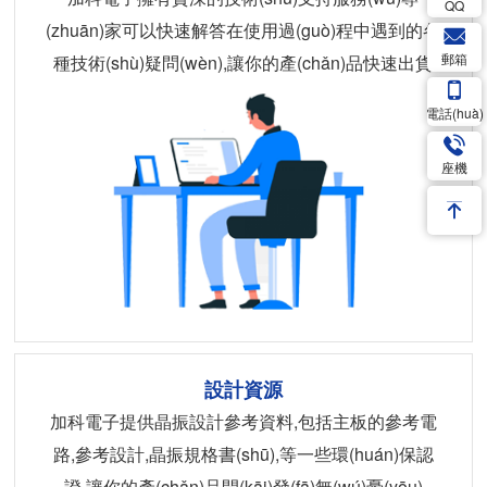
QQ
(zhuān)家可以快速解答在使用過(guò)程中遇到的各
郵箱
種技術(shù)疑問(wèn),讓你的產(chǎn)品快速出貨
電話(huà)
座機
設計資源
加科電子提供晶振設計參考資料,包括主板的參考電
路,參考設計,晶振規格書(shū),等一些環(huán)保認
證,讓你的產(chǎn)品開(kāi)發(fā)無(wú)憂(yōu)