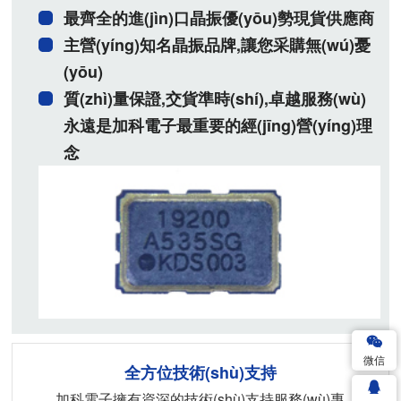
最齊全的進(jìn)口晶振優(yōu)勢現貨供應商
主營(yíng)知名晶振品牌,讓您采購無(wú)憂
(yōu)
質(zhì)量保證,交貨準時(shí),卓越服務(wù)
永遠是加科電子最重要的經(jīng)營(yíng)理
念
微信
全方位技術(shù)支持
加科電子擁有資深的技術(shù)支持服務(wù)專