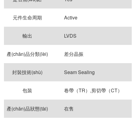
元件生命周期
Active
輸出
LVDS
產(chǎn)品分類(lèi)
差分晶振
封裝技術(shù)
Seam Sealing
包裝
卷帶（TR）,剪切帶（CT）
產(chǎn)品狀態(tài)
在售