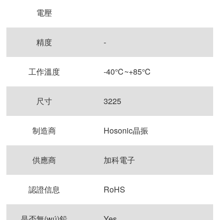
電壓
精度
-
工作溫度
-40℃~+85℃
尺寸
3225
制造商
Hosonic晶振
供應商
加科電子
認證信息
RoHS
是否無(wú)鉛
Yes