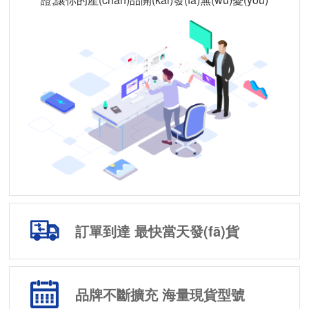
訂單到達 最快當天發(fā)貨
品牌不斷擴充 海量現貨型號