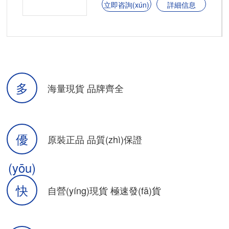
立即咨詢(xún)
詳細信息
多
海量現貨 品牌齊全
優
原裝正品 品質(zhì)保證
(yōu)
快
自營(yíng)現貨 極速發(fā)貨