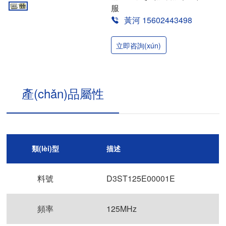
服
黃河 15602443498
立即咨詢(xún)
產(chǎn)品屬性
類(lèi)型
描述
料號
D3ST125E00001E
頻率
125MHz