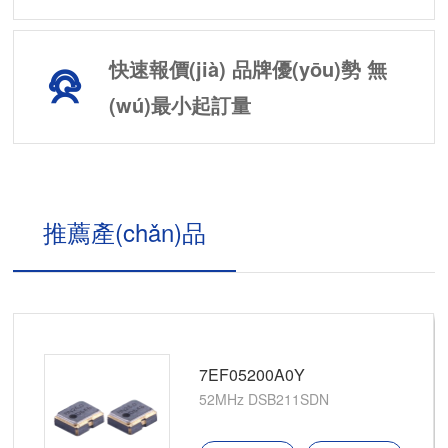
快速報價(jià) 品牌優(yōu)勢 無
(wú)最小起訂量
推薦產(chǎn)品
EF05200A0Y
2MHz DSB211SDN
5